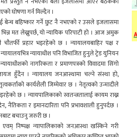
। तर मत प्रस्तुत नै नभएको बेला इजलासमा आएर बैठकको
 भएको घोषणा गर्न मिल्दैन ।
ाई बेन्च बहिष्कार गर्ने छुट नै नभएको र उसले इजलासमा
 भिन्न मत लेख्नुपर्छ, यो न्यायिक परिपाटी हो । आज अमुक
ै चौतर्फी प्रहार भइरहेको छ । न्यायालयबाहिर पक्ष र
ायालयभित्र न्यायाधीश पनि विभाजित हुनुले ट्रेड युनियन
्यायाधीशको नागरिकता र प्रमाणपत्रको विवादमा सिंगो
ायज हुँदैन । न्यायालय जनआस्थामा चल्ने संस्था हो,
्वकर्ताको कार्यशैली जिम्मेवार छ । नेतृत्वको उन्मादीले
गइरहेको छ । न्यायपालिकाको स्वतन्त्रतालाई कायम राख्न
ँदैन, नैतिकता र इमानदारिता पनि प्रभावशाली हुनुपर्दछ ।
हुनबाट बचाउनु जरुरी छ ।
्र एवम् निष्पक्ष न्यापालिकाको जनआस्था खस्किने गरी
ले समयमा न्याय पाउने नागरिकको अधिकार कुण्ठित भएको