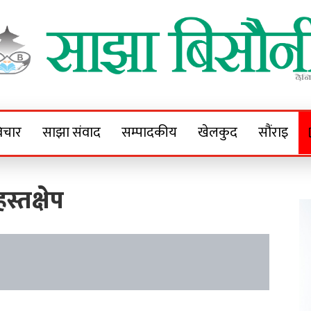
Sajha Bisaunee
e News Portal
िचार
साझा संवाद
सम्पादकीय
खेलकुद
सौंराइ
्तक्षेप