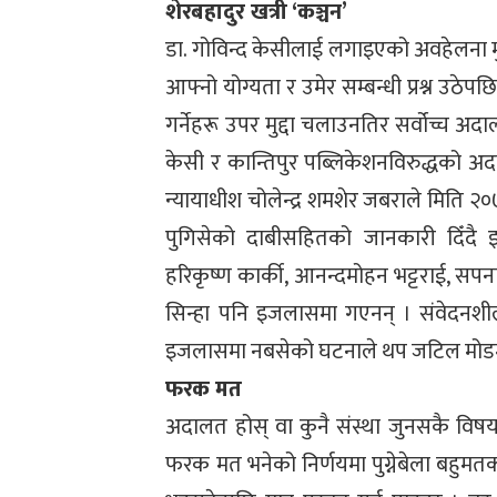
शेरबहादुर खत्री ‘कञ्चन’
डा. गोविन्द केसीलाई लगाइएको अवहेलना मुद
आफ्नो योग्यता र उमेर सम्बन्धी प्रश्न उठेपछि त्य
गर्नेहरू उपर मुद्दा चलाउनतिर सर्वोच्च अद
केसी र कान्तिपुर पब्लिकेशनविरुद्धको अदा
न्यायाधीश चोलेन्द्र शमशेर जबराले मिति २
पुगिसेको दाबीसहितको जानकारी दिँदै 
हरिकृष्ण कार्की, आनन्दमोहन भट्टराई, सपना प
सिन्हा पनि इजलासमा गएनन् । संवेदनशी
इजलासमा नबसेको घटनाले थप जटिल मोडमा
फरक मत
अदालत होस् वा कुनै संस्था जुनसकै विष
फरक मत भनेको निर्णयमा पुग्नेबेला बहुमतक