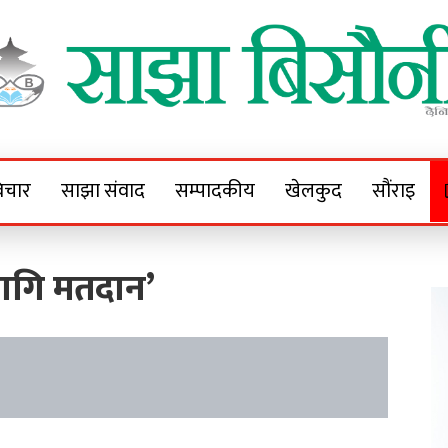
Sajha Bisaunee
e News Portal
िचार
साझा संवाद
सम्पादकीय
खेलकुद
सौंराइ
लागि मतदान’