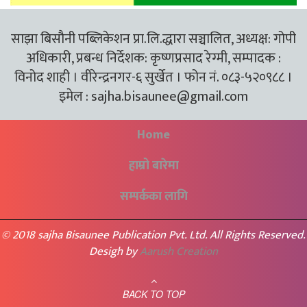
साझा बिसौनी पब्लिकेशन प्रा.लि.द्धारा सञ्चालित, अध्यक्ष: गोपी
अधिकारी, प्रबन्ध निर्देशक: कृष्णप्रसाद रेग्मी, सम्पादक :
विनोद शाही । वीरेन्द्रनगर-६ सुर्खेत । फोन नं. ०८३-५२०९८८ ।
इमेल :
sajha.bisaunee@gmail.com
Home
हाम्रो बारेमा
सम्पर्कका लागि
© 2018 sajha Bisaunee Publication Pvt. Ltd. All Rights Reserved.
Desigh by
Aarush Creation
BACK TO TOP