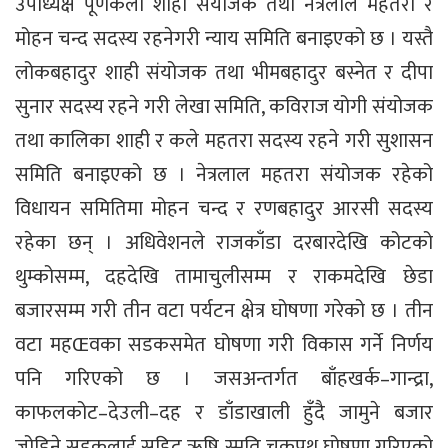
उपाध्यक्ष पूर्णकला शाही संयोजक तथा नेत्रलाल महतरा र
मोहन चन्द सदस्य रहनेगरी न्याय समिति बनाइएको छ । यस्तै
लोकबहादुर शाही संयोजक तथा भीमबहादुर बस्नेत र दीपा
सुनार सदस्य रहने गरी लेखा समिति, कविराज योगी संयोजक
तथा कालिका शाही र कले महतरा सदस्य रहने गरी सुशासन
समिति बनाइएको छ । नेत्रलाल महतरा संयोजक रहेको
विधायन समितिमा मोहन चन्द र रणबहादुर आरसी सदस्य
रहेका छन् । अधिवेशनले राजकाँडा दरबारदेखि कोटको
थुम्कोसम्म, दहदेखि तामाचुलीसम्म र राकमदेखि छेडा
बजारसम्म गरी तीन वटा पर्यटन क्षेत्र घोषणा गरेको छ । तीन
वटा महŒवका सडकसमेत घोषणा गरी विकास गर्ने निर्णय
पनि गरिएको छ । जसअन्तर्गत बाँहखर्क–गान्द्रा,
काफलकोट–देउली–दह र डाँडाखाली हुँदै जामुने बजार
जोडिने सडकलाई सहिद ऋषि स्मृति चक्रपथ घोषणा गरिएको