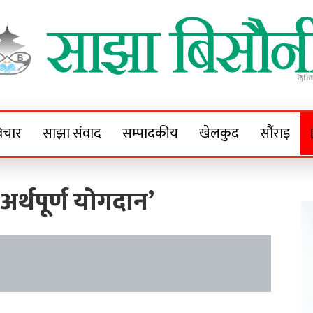
Sajha Bisaunee
e News Portal
िचार
साझा संवाद
सम्पादकीय
खेलकुद
सौंराइ
अर्थपूर्ण योगदान’