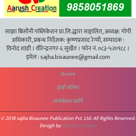
साझा बिसौनी पब्लिकेशन प्रा.लि.द्धारा सञ्चालित, अध्यक्ष: गोपी
अधिकारी, प्रबन्ध निर्देशक: कृष्णप्रसाद रेग्मी, सम्पादक :
विनोद शाही । वीरेन्द्रनगर-६ सुर्खेत । फोन नं. ०८३-५२०९८८ ।
इमेल :
sajha.bisaunee@gmail.com
Home
हाम्रो बारेमा
सम्पर्कका लागि
© 2018 sajha Bisaunee Publication Pvt. Ltd. All Rights Reserved.
Desigh by
Aarush Creation