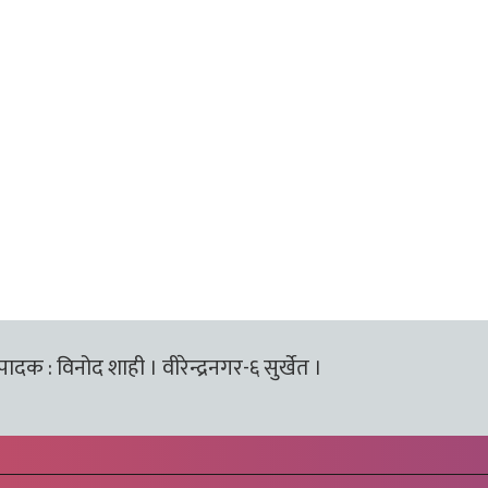
्पादक : विनोद शाही । वीरेन्द्रनगर-६ सुर्खेत ।