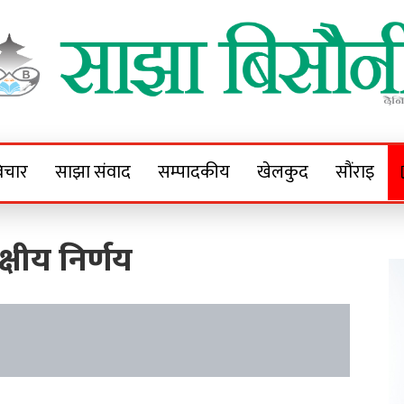
Sajha Bisaunee
e News Portal
िचार
साझा संवाद
सम्पादकीय
खेलकुद
सौंराइ
्षीय निर्णय