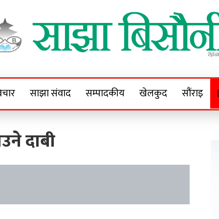
Sajha Bisaunee
e News Portal
िचार
साझा संवाद
सम्पादकीय
खेलकुद
सौंराइ
ाउने दाबी