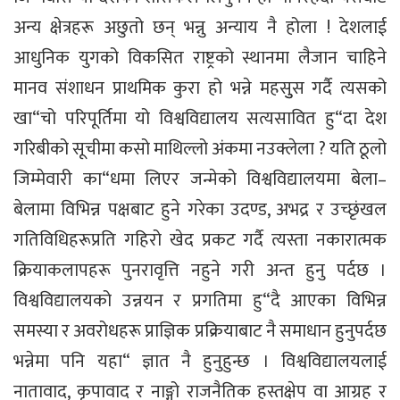
अन्य क्षेत्रहरू अछुतो छन् भन्नु अन्याय नै होला ! देशलाई
आधुनिक युगको विकसित राष्ट्रको स्थानमा लैजान चाहिने
मानव संशाधन प्राथमिक कुरा हो भन्ने महसुुस गर्दै त्यसको
खा“चो परिपूर्तिमा यो विश्वविद्यालय सत्यसावित हु“दा देश
गरिबीको सूचीमा कसो माथिल्लो अंकमा नउक्लेला ? यति ठूलो
जिम्मेवारी का“धमा लिएर जन्मेको विश्वविद्यालयमा बेला–
बेलामा विभिन्न पक्षबाट हुने गरेका उदण्ड, अभद्र र उच्छृंखल
गतिविधिहरूप्रति गहिरो खेद प्रकट गर्दै त्यस्ता नकारात्मक
क्रियाकलापहरू पुनरावृत्ति नहुने गरी अन्त हुनु पर्दछ ।
विश्वविद्यालयको उन्नयन र प्रगतिमा हु“दै आएका विभिन्न
समस्या र अवरोधहरू प्राज्ञिक प्रक्रियाबाट नै समाधान हुनुपर्दछ
भन्नेमा पनि यहा“ ज्ञात नै हुनुहुन्छ । विश्वविद्यालयलाई
नातावाद, कृपावाद र नाङ्गो राजनैतिक हस्तक्षेप वा आग्रह र