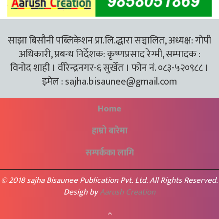
साझा बिसौनी पब्लिकेशन प्रा.लि.द्धारा सञ्चालित, अध्यक्ष: गोपी
अधिकारी, प्रबन्ध निर्देशक: कृष्णप्रसाद रेग्मी, सम्पादक :
विनोद शाही । वीरेन्द्रनगर-६ सुर्खेत । फोन नं. ०८३-५२०९८८ ।
इमेल :
sajha.bisaunee@gmail.com
Home
हाम्रो बारेमा
सम्पर्कका लागि
© 2018 sajha Bisaunee Publication Pvt. Ltd. All Rights Reserved.
Desigh by
Aarush Creation