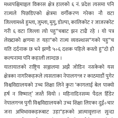
मध्यपश्चिमाञ्चल विकास क्षेत्र हालको ६ नं. प्रदेश त्यसमा पनि
राज्यले पिछडिएको क्षेत्रमा वर्गीकरण गरेका नौ वटा
जिल्लामध्ये हुम्ला, जुम्ला, मुगु, डोल्पा, कालिकोट र जाजरकोट
गरी ६ वटा जिल्ला त्यो पहु“चबाट झन टाढै रहे । यो पत्र
लेख्दाको क्षणमा त यहा“को राज्य व्यवस्थास“गको पहु“च
यति दर्दनाक छ भने झण्डै ५÷६ दशक पहिले कस्तो हु“दो हो
कल्पनामा पनि कहाली लाग्दछ ।
यातायातको राष्ट्रिय सञ्जालमा अझै जोडिन नसकेको यस
क्षेत्रका नागरिकहरूले त्यसताका नेपालगन्ज र काठमाडौं पुगेर
विश्वविद्यालयको उच्च शिक्षा लिने कुरा ‘कागलाई बेल पाक्यो
हर्ष न विष्मात्’ जस्तै थियो । महिनादिनसम्म पैदल हिँडेर
नेपालगन्ज पुगी विश्वविद्यालयको उच्च शिक्षा लिएका दुई÷चार
जना अभिभावकहरूबाट उहा“हरूको आत्मावृत्तान्त सुन्दा