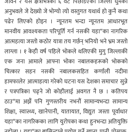
जीवन र यस क्षेत्रभित्रका ६ वटै पिछडिएका जिल्ला घुमेको
अनुभवले जे देख्यो जे भोग्यो त्यो वस्तुगत यथार्थ हो कुनै कथा
पढेर लिएको होइन । न्यूनतम भन्दा न्यूनतम आधारभूत
मानवीय आवश्यकता परिपूर्ति गर्न नसकी यहा“का नागरिक
आत्महत्या जस्तो कठोर यात्रा तय गर्छन् भनियो भने भ्रम जस्तो
लाग्ला । १ केही वर्ष पहिले भोकले थलिएकी मुगु जिल्लाकी
एक जना आमाले आफ्ना भोका नबालकहरूको भोकको
चित्कार सहन नसकी नबालकसहित कर्णाली नदीमा
हामफालेर आत्माहत्या गरेको घटना यस देशका समाचार सुन्ने
र पत्रपत्रिका पढ्ने जो कोहीलाई अवगत नै छ । कतिपय
ठाउ“मा अझैं पनि गुणस्तरीय नभनौं सामान्यभन्दा सामान्य
शिक्षा, स्वास्थ्य, खानेपानी, यातायात, विद्युत जस्ता पूर्वाधार
यहा“का नागरिकका लागि युरोपका कथा हुनभन्दा अतियुक्ति
नहोला । यहा“का बासिन्दाले प्रयोग गर्ने खाना, पानी, पोसाक,