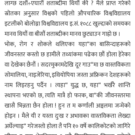
लाग्छ दशौं÷एघारौं शताब्दीमा थियौं की ? मैले प्राप्त गरेको
स्रोतका अनुुसार विश्वको पहिलो औपचारिक विश्वविद्यालय
इटलीको बोलोग्ना विश्वविद्यालय इ.सं. १०८८ खुल्दाको समयका
मानव थियौं वा बीसौं शताब्दीका मानव छुट्याउन गाह्रो छ ।
भोक, रोग र शोकले थलिएका यहा“का बासिन्दाहरूको
जीवनस्तर कस्तो छ हामीले तथ्यांकमा पढेका छौं होला हेरेका
वा देखेका छैनौं । सदरमुकामदेखि दूर गाउ“मा छ वास्तविकता
सोमालिया, नाइजेरिया, इथियोपिया जस्ता अफ्रिकन देशहरूको
नाम लिइरहनु पर्दैन । त्यहा“ युद्ध छ, यहा“ भर्खरै शान्ति
स्थापना भएको छ, त्यति मात्रै हो फरक, बा“की जीवनस्तरमा
खासै भिन्नता छैन होला ! हुन त म कर्णाली अञ्चलमा जन्मेको
होइन । मैले यी र यस्ता दुःख र अभावका वास्तविकता लेख्दा
अर्घेल्याइ“ गरेजस्तो होला तै पनि १० वर्षे कालिकोटको जागिरे