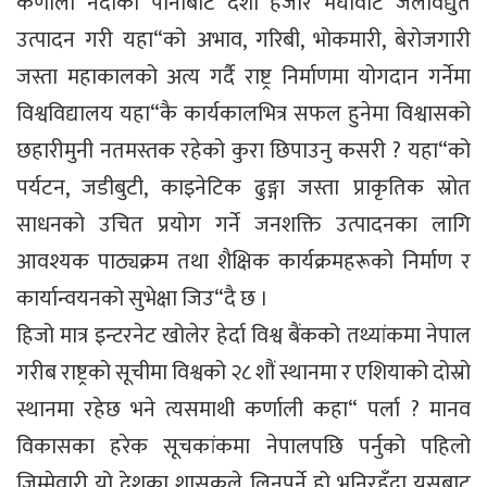
कर्णाली नदीको पानीबाट दशौं हजार मेघावाट जलविद्युत
उत्पादन गरी यहा“को अभाव, गरिबी, भोकमारी, बेरोजगारी
जस्ता महाकालको अत्य गर्दै राष्ट्र निर्माणमा योगदान गर्नेमा
विश्वविद्यालय यहा“कै कार्यकालभित्र सफल हुनेमा विश्वासको
छहारीमुनी नतमस्तक रहेको कुरा छिपाउनु कसरी ? यहा“को
पर्यटन, जडीबुटी, काइनेटिक ढुङ्गा जस्ता प्राकृतिक स्रोत
साधनको उचित प्रयोग गर्ने जनशक्ति उत्पादनका लागि
आवश्यक पाठ्यक्रम तथा शैक्षिक कार्यक्रमहरूको निर्माण र
कार्यान्वयनको सुभेक्षा जिउ“दै छ ।
हिजो मात्र इन्टरनेट खोलेर हेर्दा विश्व बैंकको तथ्यांकमा नेपाल
गरीब राष्ट्रको सूचीमा विश्वको २८ शौं स्थानमा र एशियाको दोस्रो
स्थानमा रहेछ भने त्यसमाथी कर्णाली कहा“ पर्ला ? मानव
विकासका हरेक सूचकांकमा नेपालपछि पर्नुको पहिलो
जिम्मेवारी यो देशका शासकले लिनुपर्ने हो भनिरहँदा यसबाट