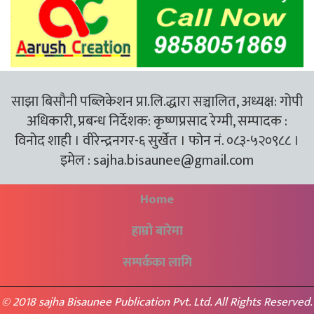
साझा बिसौनी पब्लिकेशन प्रा.लि.द्धारा सञ्चालित, अध्यक्ष: गोपी
अधिकारी, प्रबन्ध निर्देशक: कृष्णप्रसाद रेग्मी, सम्पादक :
विनोद शाही । वीरेन्द्रनगर-६ सुर्खेत । फोन नं. ०८३-५२०९८८ ।
इमेल :
sajha.bisaunee@gmail.com
Home
हाम्रो बारेमा
सम्पर्कका लागि
© 2018 sajha Bisaunee Publication Pvt. Ltd. All Rights Reserved.