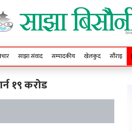
Sajha Bisaunee
e News Portal
िचार
साझा संवाद
सम्पादकीय
खेलकुद
सौंराइ
गर्न १९ करोड