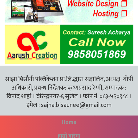
साझा बिसौनी पब्लिकेशन प्रा.लि.द्धारा सञ्चालित, अध्यक्ष: गोपी
अधिकारी, प्रबन्ध निर्देशक: कृष्णप्रसाद रेग्मी, सम्पादक :
विनोद शाही । वीरेन्द्रनगर-६ सुर्खेत । फोन नं. ०८३-५२०९८८ ।
इमेल :
sajha.bisaunee@gmail.com
Home
हाम्रो बारेमा