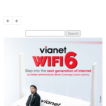
Search
for: