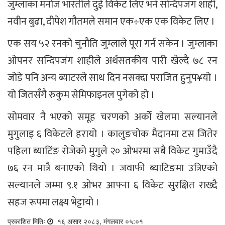
जुम्लाका मनोज भारतीले दुई विकेट लिए भने सन्दिपजंग शाही,
नवीन बुढा, दीपेश गौतमले समान एक÷एक एक विकेट लिए ।
एक सय ५२ रनको चुनौति जुम्लाले पूरा गर्न सकेन । जुम्लाका
ओपनर सन्दिपजंग शाहीले अर्थसतकीय पारी खेल्दै ७८ रन
जोडे पनि अन्य ब्याटरले साथ दिन नसक्दा पराजित हुनुप¥यो ।
यो जितसँगै रुकुम सेमिफाइनल पुगेको हो ।
सोमवार नै भएको समूह चरणको अर्कोे खेलमा सल्यानले
मुगुलाइ ६ विकेटले हरायो । कालुङचोक मैदानमा टस जितेर
पहिला ब्याटिंङ रोजेको मुगुले २० ओभरमा सबै विकेट गुमाउँदै
७६ रन मात्रै बनाएको थियो । जवाफी ब्याटिङमा उत्रिएको
सल्यानले जम्मा ९.१ ओभर आफ्ना ६ विकेट सुरक्षित राख्दै
सहज रूपमा लक्ष्य भेट्टायो ।
प्रकाशित मितिः
१६ असार २०८३, मंगलवार ०५:०१