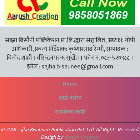
साझा बिसौनी पब्लिकेशन प्रा.लि.द्धारा सञ्चालित, अध्यक्ष: गोपी
अधिकारी, प्रबन्ध निर्देशक: कृष्णप्रसाद रेग्मी, सम्पादक :
विनोद शाही । वीरेन्द्रनगर-६ सुर्खेत । फोन नं. ०८३-५२०९८८ ।
इमेल :
sajha.bisaunee@gmail.com
Home
हाम्रो बारेमा
सम्पर्कका लागि
© 2018 sajha Bisaunee Publication Pvt. Ltd. All Rights Reserved.
Desigh by
Aarush Creation