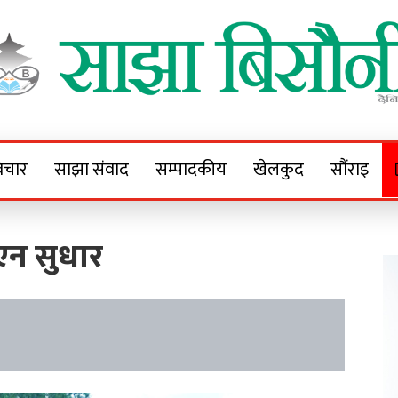
Sajha Bisaunee
e News Portal
िचार
साझा संवाद
सम्पादकीय
खेलकुद
सौंराइ
एन सुधार