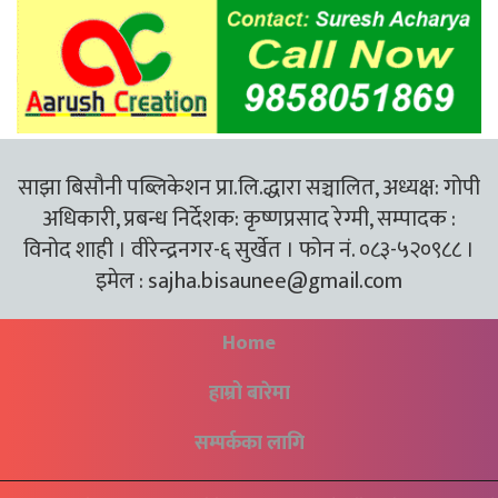
साझा बिसौनी पब्लिकेशन प्रा.लि.द्धारा सञ्चालित, अध्यक्ष: गोपी
अधिकारी, प्रबन्ध निर्देशक: कृष्णप्रसाद रेग्मी, सम्पादक :
विनोद शाही । वीरेन्द्रनगर-६ सुर्खेत । फोन नं. ०८३-५२०९८८ ।
इमेल :
sajha.bisaunee@gmail.com
Home
हाम्रो बारेमा
सम्पर्कका लागि