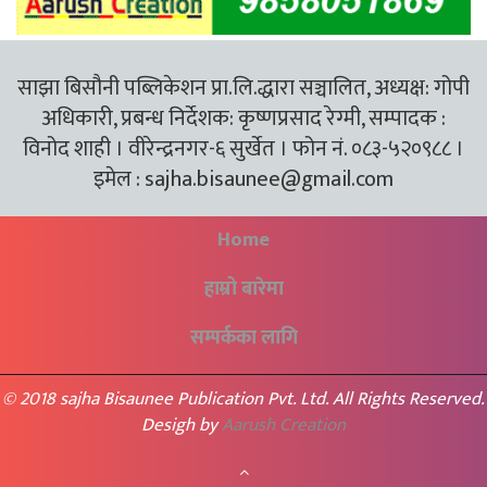
साझा बिसौनी पब्लिकेशन प्रा.लि.द्धारा सञ्चालित, अध्यक्ष: गोपी
अधिकारी, प्रबन्ध निर्देशक: कृष्णप्रसाद रेग्मी, सम्पादक :
विनोद शाही । वीरेन्द्रनगर-६ सुर्खेत । फोन नं. ०८३-५२०९८८ ।
इमेल :
sajha.bisaunee@gmail.com
Home
हाम्रो बारेमा
सम्पर्कका लागि
© 2018 sajha Bisaunee Publication Pvt. Ltd. All Rights Reserved.
Desigh by
Aarush Creation