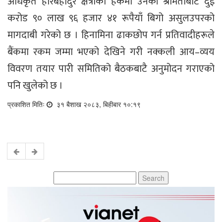
अधिकृत हरिबहादुर क्षेत्रीको हकमा उनकी श्रीमतीबाट दुई
करोड ९० लाख ९६ हजार ४१ रूपैयाँ बिगो असुलउपरको
मागदाबी गरेको छ । हिनामिना ढाकछोप गर्न प्रतिवादीहरूले
बैंकमा रकम जम्मा भएको देखिने गरी नक्कली आय–व्यय
विवरण तयार पारी समितिको बैठकबाटै अनुमोदन गराएको
पनि खुलेको छ ।
प्रकाशित मितिः
३१ बैशाख २०८३, बिहीबार १०:१९
Search
for: