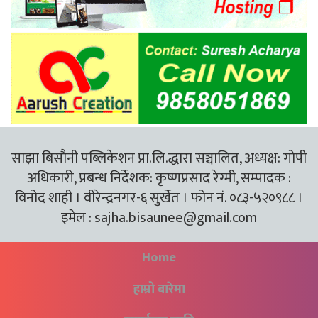
साझा बिसौनी पब्लिकेशन प्रा.लि.द्धारा सञ्चालित, अध्यक्ष: गोपी
अधिकारी, प्रबन्ध निर्देशक: कृष्णप्रसाद रेग्मी, सम्पादक :
विनोद शाही । वीरेन्द्रनगर-६ सुर्खेत । फोन नं. ०८३-५२०९८८ ।
इमेल :
sajha.bisaunee@gmail.com
Home
हाम्रो बारेमा