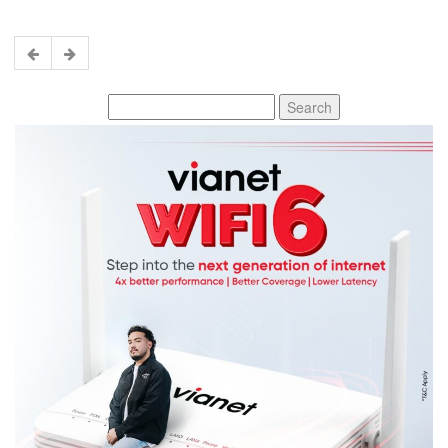
Search
for: