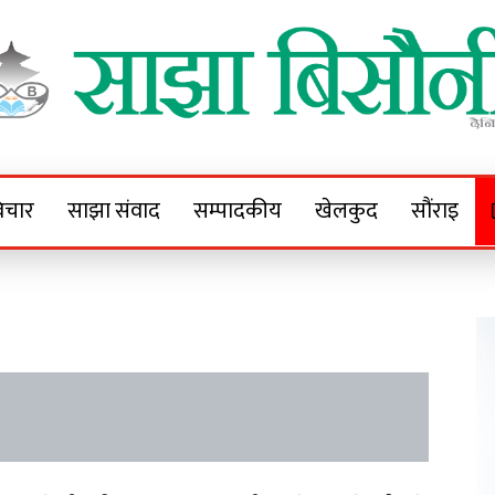
Sajha Bisaunee
e News Portal
िचार
साझा संवाद
सम्पादकीय
खेलकुद
सौंराइ