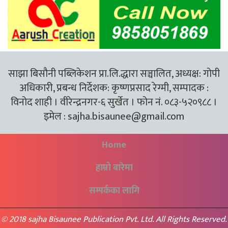
साझा बिसौनी पब्लिकेशन प्रा.लि.द्धारा सञ्चालित, अध्यक्ष: गोपी
अधिकारी, प्रबन्ध निर्देशक: कृष्णप्रसाद रेग्मी, सम्पादक :
विनोद शाही । वीरेन्द्रनगर-६ सुर्खेत । फोन नं. ०८३-५२०९८८ ।
इमेल :
sajha.bisaunee@gmail.com
Home
हाम्रो बारेमा
सम्पर्कका लागि
© 2018 sajha Bisaunee Publication Pvt. Ltd. All Rights Reserved.