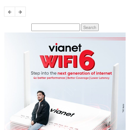
Search
for: