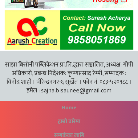
साझा बिसौनी पब्लिकेशन प्रा.लि.द्धारा सञ्चालित, अध्यक्ष: गोपी
अधिकारी, प्रबन्ध निर्देशक: कृष्णप्रसाद रेग्मी, सम्पादक :
विनोद शाही । वीरेन्द्रनगर-६ सुर्खेत । फोन नं. ०८३-५२०९८८ ।
इमेल :
sajha.bisaunee@gmail.com
Home
हाम्रो बारेमा
सम्पर्कका लागि