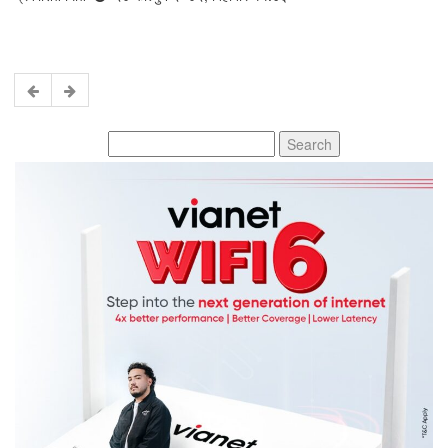
Search
for: