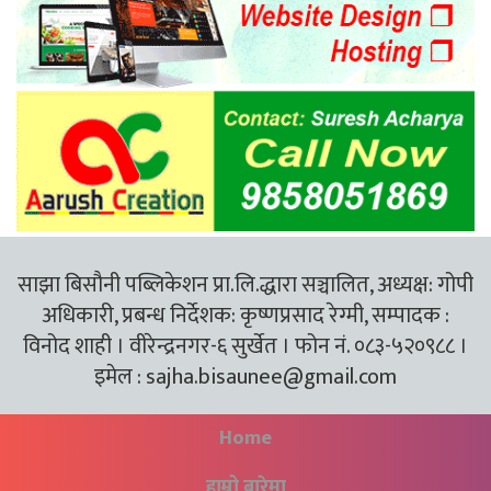
साझा बिसौनी पब्लिकेशन प्रा.लि.द्धारा सञ्चालित, अध्यक्ष: गोपी
अधिकारी, प्रबन्ध निर्देशक: कृष्णप्रसाद रेग्मी, सम्पादक :
विनोद शाही । वीरेन्द्रनगर-६ सुर्खेत । फोन नं. ०८३-५२०९८८ ।
इमेल :
sajha.bisaunee@gmail.com
Home
हाम्रो बारेमा