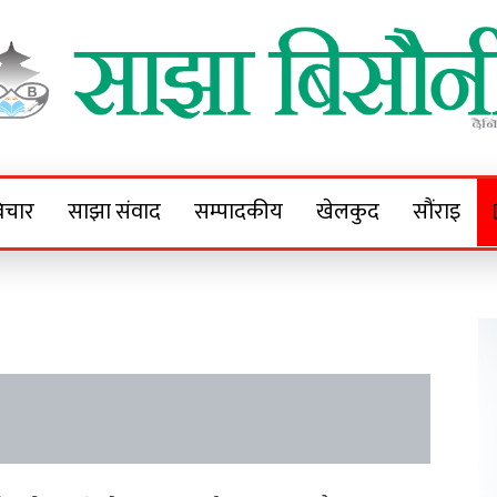
Sajha Bisaunee
e News Portal
िचार
साझा संवाद
सम्पादकीय
खेलकुद
सौंराइ