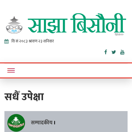
Sajha
Online News Portal
Bisaunee
सधैँ उपेक्षा
सम्पादकीय
।