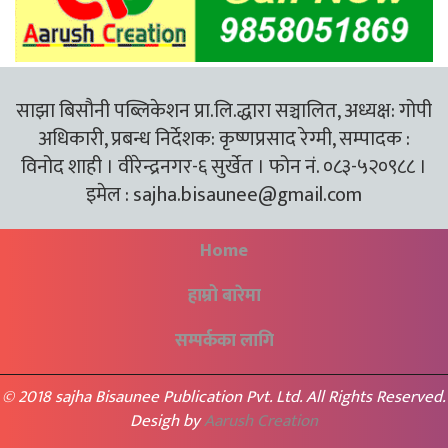
साझा बिसौनी पब्लिकेशन प्रा.लि.द्धारा सञ्चालित, अध्यक्ष: गोपी
अधिकारी, प्रबन्ध निर्देशक: कृष्णप्रसाद रेग्मी, सम्पादक :
विनोद शाही । वीरेन्द्रनगर-६ सुर्खेत । फोन नं. ०८३-५२०९८८ ।
इमेल :
sajha.bisaunee@gmail.com
Home
हाम्रो बारेमा
सम्पर्कका लागि
© 2018 sajha Bisaunee Publication Pvt. Ltd. All Rights Reserved.
Desigh by
Aarush Creation