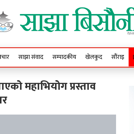
Sajha Bisaunee
e News Portal
िचार
साझा संवाद
सम्पादकीय
खेलकुद
सौंराइ
ाएको महाभियोग प्रस्ताव
ार