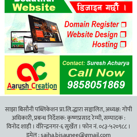
साझा बिसौनी पब्लिकेशन प्रा.लि.द्धारा सञ्चालित, अध्यक्ष: गोपी
अधिकारी, प्रबन्ध निर्देशक: कृष्णप्रसाद रेग्मी, सम्पादक :
विनोद शाही । वीरेन्द्रनगर-६ सुर्खेत । फोन नं. ०८३-५२०९८८ ।
इमेल :
sajha.bisaunee@gmail.com