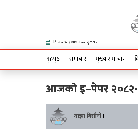
Onlin
गृहपृष्ठ
समाचार
मुख्य समाचार
व
आजको इ–पेपर २०८२
साझा बिसौनी
।