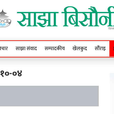
Sajha Bisaunee
e News Portal
िचार
साझा संवाद
सम्पादकीय
खेलकुद
सौंराइ
-१०-०४