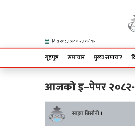
Onlin
गृहपृष्ठ
समाचार
मुख्य समाचार
व
आजको इ–पेपर २०८२
साझा बिसौनी
।