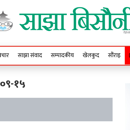
Sajha Bisaunee
e News Portal
िचार
साझा संवाद
सम्पादकीय
खेलकुद
सौंराइ
-०९-१५