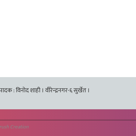
्पादक : विनोद शाही । वीरेन्द्रनगर-६ सुर्खेत ।
rush Creation