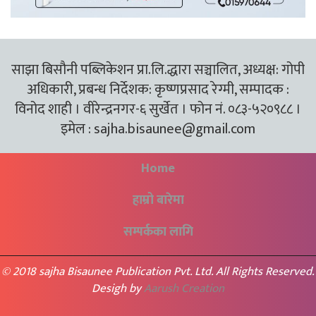
साझा बिसौनी पब्लिकेशन प्रा.लि.द्धारा सञ्चालित, अध्यक्ष: गोपी
अधिकारी, प्रबन्ध निर्देशक: कृष्णप्रसाद रेग्मी, सम्पादक :
विनोद शाही । वीरेन्द्रनगर-६ सुर्खेत । फोन नं. ०८३-५२०९८८ ।
इमेल :
sajha.bisaunee@gmail.com
Home
हाम्रो बारेमा
सम्पर्कका लागि
© 2018 sajha Bisaunee Publication Pvt. Ltd. All Rights Reserved.
Desigh by
Aarush Creation