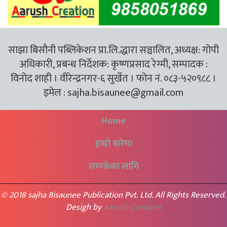
साझा बिसौनी पब्लिकेशन प्रा.लि.द्धारा सञ्चालित, अध्यक्ष: गोपी
अधिकारी, प्रबन्ध निर्देशक: कृष्णप्रसाद रेग्मी, सम्पादक :
विनोद शाही । वीरेन्द्रनगर-६ सुर्खेत । फोन नं. ०८३-५२०९८८ ।
इमेल :
sajha.bisaunee@gmail.com
Home
हाम्रो बारेमा
सम्पर्कका लागि
© 2018 sajha Bisaunee Publication Pvt. Ltd. All Rights Reserved.
Desigh by
Aarush Creation