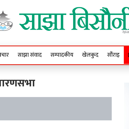
Sajha Bisaunee
e News Portal
िचार
साझा संवाद
सम्पादकीय
खेलकुद
सौंराइ
धारणसभा