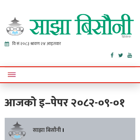
Sajha
Online News Portal
Bisaunee
आजको इ–पेपर २०८२-०९-०१
साझा बिसौनी
।