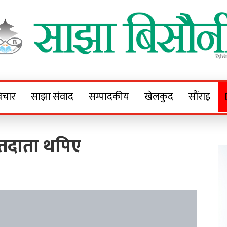
Sajha Bisaunee
e News Portal
िचार
साझा संवाद
सम्पादकीय
खेलकुद
सौंराइ
मतदाता थपिए