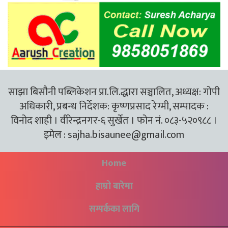
साझा बिसौनी पब्लिकेशन प्रा.लि.द्धारा सञ्चालित, अध्यक्ष: गोपी
अधिकारी, प्रबन्ध निर्देशक: कृष्णप्रसाद रेग्मी, सम्पादक :
विनोद शाही । वीरेन्द्रनगर-६ सुर्खेत । फोन नं. ०८३-५२०९८८ ।
इमेल :
sajha.bisaunee@gmail.com
Home
हाम्रो बारेमा
सम्पर्कका लागि