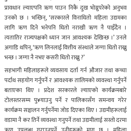
प्रावधान ल्याएपनि ऋण पाउन निकै दुख भोग्नुपरेको अनुभव
उनको छ । भन्छिन्, ‘सरकारले विनाधितो महिला उद्यमका
लागि ऋण दिने भनेपनि धितो नराखी ऋण नै पाइँदैन ।
त्यतातिर राज्यपक्षको ध्यान जान आवश्यक देखिन्छ ।’ उनले
अगाडि थपिन्, ‘ऋण लिनलाई वित्तीय संस्थाले जग्गा धितो राख्नु
भन्छ । जग्गा नै नभए कसरी धितो राख्नु ?’
सहभागी महिलाहरूले व्यवसाय दर्ता गर्न औजार तथा कच्चा
पर्दाथ सहयोग गर्नुपर्ने र आवश्यक तालिमको व्यवस्था गर्नुपर्ने
बताएका थिए । प्रदेश सरकारले ल्याएको कार्यक्रमबारे
टोलस्तरसम्म पु¥याउनु पर्ने र पालिकासँग समन्वय गरेर
कार्यक्रम सञ्चालन गर्नुपर्नेमा जोड दिएका थिए । उद्यमीहरूलाई
वडामा नै कर तिर्ने व्यवस्था गनुपर्ने तथा उद्यमीलाई सस्तो दरमा
ऋण उपलब्ध गराउनुपर्ने उनीहरूको माग छ । महिला