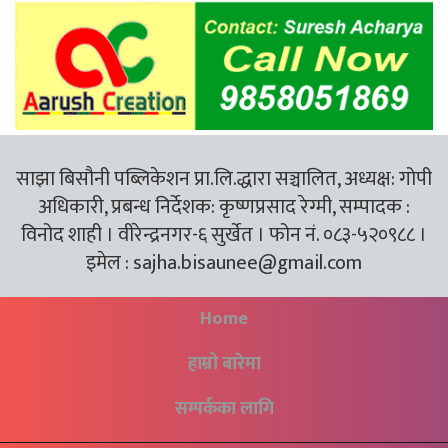
साझा बिसौनी पब्लिकेशन प्रा.लि.द्धारा सञ्चालित, अध्यक्ष: गोपी
अधिकारी, प्रबन्ध निर्देशक: कृष्णप्रसाद रेग्मी, सम्पादक :
विनोद शाही । वीरेन्द्रनगर-६ सुर्खेत । फोन नं. ०८३-५२०९८८ ।
इमेल :
sajha.bisaunee@gmail.com
Home
हाम्रो बारेमा
सम्पर्कका लागि