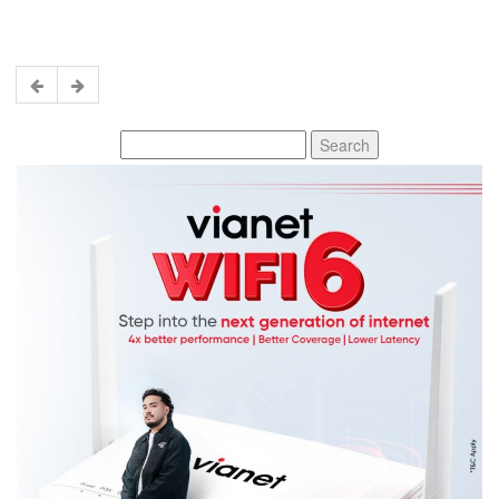
Search
for: