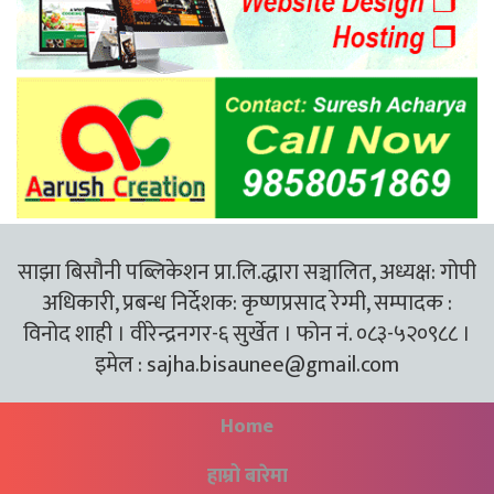
साझा बिसौनी पब्लिकेशन प्रा.लि.द्धारा सञ्चालित, अध्यक्ष: गोपी
अधिकारी, प्रबन्ध निर्देशक: कृष्णप्रसाद रेग्मी, सम्पादक :
विनोद शाही । वीरेन्द्रनगर-६ सुर्खेत । फोन नं. ०८३-५२०९८८ ।
इमेल :
sajha.bisaunee@gmail.com
Home
हाम्रो बारेमा