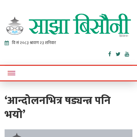
Sajha
Online News Portal
Bisaunee
‘आन्दोलनभित्र षड्यन्त्र पनि
भयो’