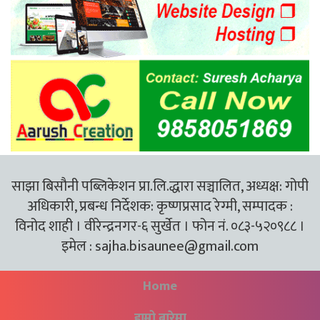
साझा बिसौनी पब्लिकेशन प्रा.लि.द्धारा सञ्चालित, अध्यक्ष: गोपी
अधिकारी, प्रबन्ध निर्देशक: कृष्णप्रसाद रेग्मी, सम्पादक :
विनोद शाही । वीरेन्द्रनगर-६ सुर्खेत । फोन नं. ०८३-५२०९८८ ।
इमेल :
sajha.bisaunee@gmail.com
Home
हाम्रो बारेमा