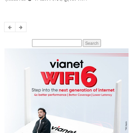
Search
for: