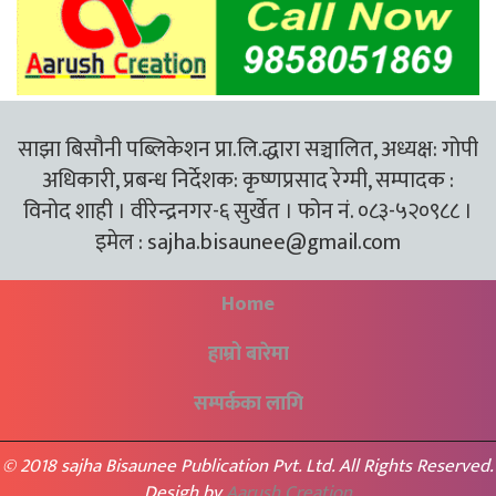
साझा बिसौनी पब्लिकेशन प्रा.लि.द्धारा सञ्चालित, अध्यक्ष: गोपी
अधिकारी, प्रबन्ध निर्देशक: कृष्णप्रसाद रेग्मी, सम्पादक :
विनोद शाही । वीरेन्द्रनगर-६ सुर्खेत । फोन नं. ०८३-५२०९८८ ।
इमेल :
sajha.bisaunee@gmail.com
Home
हाम्रो बारेमा
सम्पर्कका लागि
© 2018 sajha Bisaunee Publication Pvt. Ltd. All Rights Reserved.
Desigh by
Aarush Creation