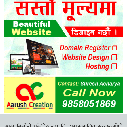
साझा बिसौनी पब्लिकेशन प्रा.लि.द्धारा सञ्चालित, अध्यक्ष: गोपी