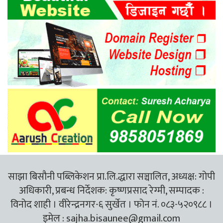
साझा बिसौनी पब्लिकेशन प्रा.लि.द्धारा सञ्चालित, अध्यक्ष: गोपी
अधिकारी, प्रबन्ध निर्देशक: कृष्णप्रसाद रेग्मी, सम्पादक :
विनोद शाही । वीरेन्द्रनगर-६ सुर्खेत । फोन नं. ०८३-५२०९८८ ।
इमेल :
sajha.bisaunee@gmail.com