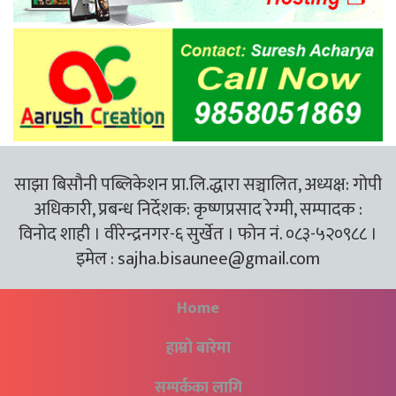
साझा बिसौनी पब्लिकेशन प्रा.लि.द्धारा सञ्चालित, अध्यक्ष: गोपी
अधिकारी, प्रबन्ध निर्देशक: कृष्णप्रसाद रेग्मी, सम्पादक :
विनोद शाही । वीरेन्द्रनगर-६ सुर्खेत । फोन नं. ०८३-५२०९८८ ।
इमेल :
sajha.bisaunee@gmail.com
Home
हाम्रो बारेमा
सम्पर्कका लागि