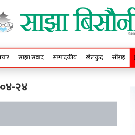
Sajha Bisaunee
e News Portal
िचार
साझा संवाद
सम्पादकीय
खेलकुद
सौंराइ
-०४-२४