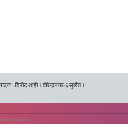
्पादक : विनोद शाही । वीरेन्द्रनगर-६ सुर्खेत ।
rush Creation