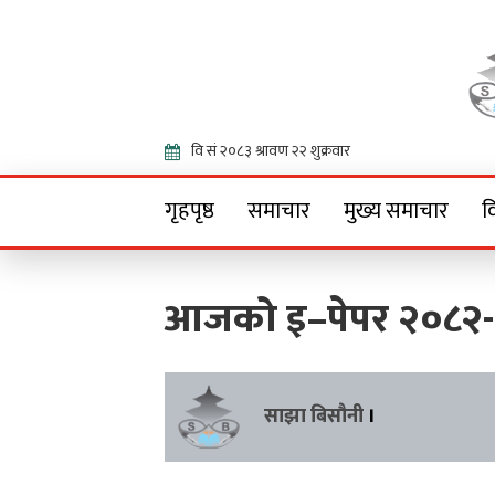
Onlin
गृहपृष्ठ
समाचार
मुख्य समाचार
व
आजको इ–पेपर २०८२
साझा बिसौनी
।