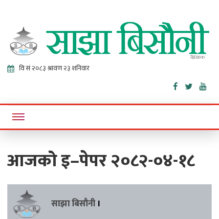
Sajha
Online News Portal
Bisaunee
आजको इ–पेपर २०८२-०४-१८
साझा बिसौनी
।