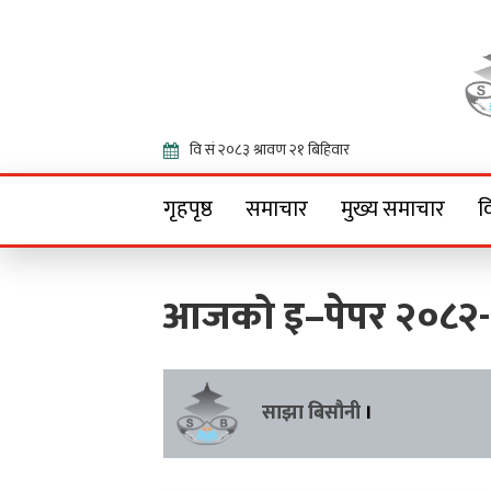
Onlin
गृहपृष्ठ
समाचार
मुख्य समाचार
व
आजको इ–पेपर २०८२-
साझा बिसौनी
।