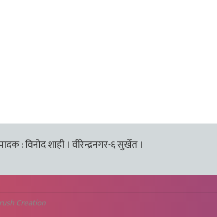
्पादक : विनोद शाही । वीरेन्द्रनगर-६ सुर्खेत ।
rush Creation