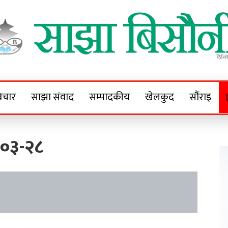
Sajha Bisaunee
e News Portal
िचार
साझा संवाद
सम्पादकीय
खेलकुद
सौंराइ
०३-२८