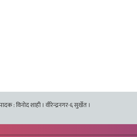
्पादक : विनोद शाही । वीरेन्द्रनगर-६ सुर्खेत ।