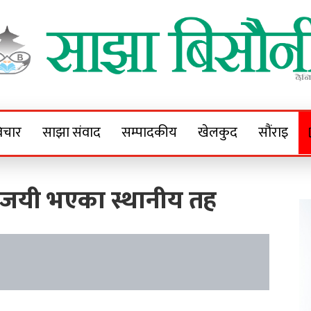
Sajha Bisaunee
e News Portal
िचार
साझा संवाद
सम्पादकीय
खेलकुद
सौंराइ
 विजयी भएका स्थानीय तह