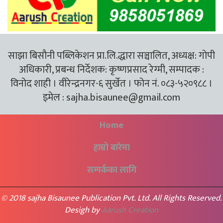
साझा बिसौनी पब्लिकेशन प्रा.लि.द्धारा सञ्चालित, अध्यक्ष: गोपी
अधिकारी, प्रबन्ध निर्देशक: कृष्णप्रसाद रेग्मी, सम्पादक :
विनोद शाही । वीरेन्द्रनगर-६ सुर्खेत । फोन नं. ०८३-५२०९८८ ।
इमेल :
sajha.bisaunee@gmail.com
Home
हाम्रो बारेमा
सम्पर्कका लागि
© 2018 sajha Bisaunee Publication Pvt. Ltd. All Rights Reserved.
Desigh by
Aarush Creation