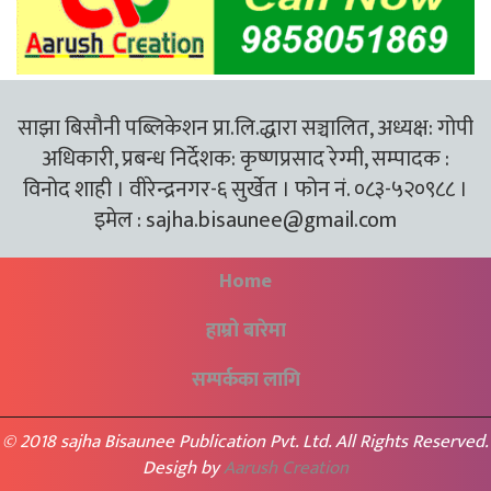
साझा बिसौनी पब्लिकेशन प्रा.लि.द्धारा सञ्चालित, अध्यक्ष: गोपी
अधिकारी, प्रबन्ध निर्देशक: कृष्णप्रसाद रेग्मी, सम्पादक :
विनोद शाही । वीरेन्द्रनगर-६ सुर्खेत । फोन नं. ०८३-५२०९८८ ।
इमेल :
sajha.bisaunee@gmail.com
Home
हाम्रो बारेमा
सम्पर्कका लागि
© 2018 sajha Bisaunee Publication Pvt. Ltd. All Rights Reserved.
Desigh by
Aarush Creation