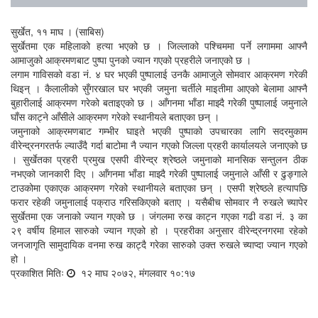
सुर्खेत, ११ माघ । (साबिस)
सुर्खेतमा एक महिलाको हत्या भएको छ । जिल्लाको पश्चिममा पर्ने लगाममा आफ्नै
आमाजुको आक्रमणबाट पुष्पा पुनको ज्यान गएको प्रहरीले जनाएको छ ।
लगाम गाविसको वडा नं. ४ घर भएकी पुष्पालाई उनकै आमाजुले सोमवार आक्रमण गरेकी
थिइन् । कैलालीको सुँगरखाल घर भएकी जमुना चर्तीले माइतीमा आएको बेलामा आफ्नै
बुहारीलाई आक्रमण गरेको बताइएको छ । आँगनमा भाँडा माझ्दै गरेकी पुष्पालाई जमुनाले
घाँस काट्ने आँसीले आक्रमण गरेको स्थानीयले बताएका छन् ।
जमुनाको आक्रमणबाट गम्भीर घाइते भएकी पुष्पाको उपचारका लागि सदरमुकाम
वीरेन्द्रनगरतर्फ ल्याउँदै गर्दा बाटोमा नै ज्यान गएको जिल्ला प्रहरी कार्यालयले जनाएको छ
। सुर्खेतका प्रहरी प्रमुख एसपी वीरेन्द्र श्रेष्ठले जमुनाको मानसिक सन्तुलन ठीक
नभएको जानकारी दिए । आँगनमा भाँडा माझ्दै गरेकी पुष्पालाई जमुनाले आँसी र ढुङ्गाले
टाउकोमा एकाएक आक्रमण गरेको स्थानीयले बताएका छन् । एसपी श्रेष्ठले हत्यापछि
फरार रहेकी जमुनालाई पक्राउ गरिसकिएको बताए । यसैबीच सोमवार नै रुखले च्यापेर
सुर्खेतमा एक जनाको ज्यान गएको छ । जंगलमा रुख काट्न गएका गढी वडा नं. ३ का
२९ वर्षीय हिमाल सारुको ज्यान गएको हो । प्रहरीका अनुसार वीरेन्द्रनगरमा रहेको
जनजागृति सामुदायिक वनमा रुख काट्दै गरेका सारुको उक्त रुखले च्याप्दा ज्यान गएको
हो ।
प्रकाशित मितिः
१२ माघ २०७२, मंगलवार १०:१७