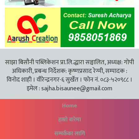
साझा बिसौनी पब्लिकेशन प्रा.लि.द्धारा सञ्चालित, अध्यक्ष: गोपी
अधिकारी, प्रबन्ध निर्देशक: कृष्णप्रसाद रेग्मी, सम्पादक :
विनोद शाही । वीरेन्द्रनगर-६ सुर्खेत । फोन नं. ०८३-५२०९८८ ।
इमेल :
sajha.bisaunee@gmail.com
Home
हाम्रो बारेमा
सम्पर्कका लागि