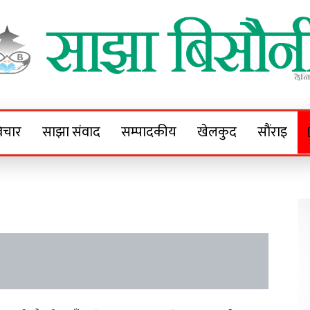
Sajha Bisaunee
e News Portal
िचार
साझा संवाद
सम्पादकीय
खेलकुद
सौंराइ