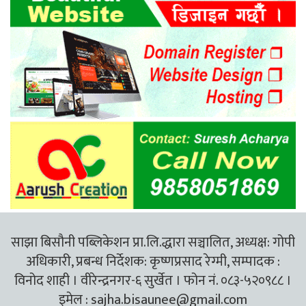
साझा बिसौनी पब्लिकेशन प्रा.लि.द्धारा सञ्चालित, अध्यक्ष: गोपी
अधिकारी, प्रबन्ध निर्देशक: कृष्णप्रसाद रेग्मी, सम्पादक :
विनोद शाही । वीरेन्द्रनगर-६ सुर्खेत । फोन नं. ०८३-५२०९८८ ।
इमेल :
sajha.bisaunee@gmail.com