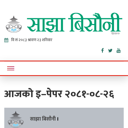
Sajha
Online News Portal
Bisaunee
आजको इ–पेपर २०८१-०८-२६
साझा बिसौनी
।